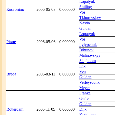
Lopatyuk
Shilling
Костопіль
2006-05-08
0.000000
Vos
Tkhorevskyy
Nastin
Gulden
Lopatyuk
Vos
Рівне
2006-05-06
0.000000
Pylypchuk
Bihunov
Malinovskyy
Slagboom
Kik
Ven
Breda
2006-03-11
0.000000
Gulden
Verleysdonk
Meyer
Franka
Geffen
Gulden
Rotterdam
2005-11-05
0.000000
Dijk
Kerkhoven