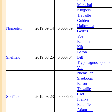
Marechal
Kuijpers
Travaille
Gulden
Halbersma
Nijmegen
2019-09-14
0.000789
Gerrits
Vos
Baardman
Kik
Baron
Sheffield
2019-08-25
0.000704
Bilt
Trypanagnostopoulos
Vos
Niemeijer
Slagboom
Baron
Travaille
Crot
Sheffield
2019-08-23
0.000696
Franka
Ratcliffe
Adamakis