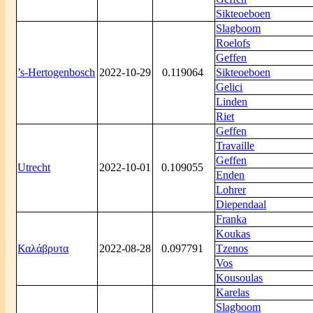
Sikteoeboen
Slagboom
Roelofs
Geffen
’s-Hertogenbosch
2022-10-29
0.119064
Sikteoeboen
Gelici
Linden
Riet
Geffen
Travaille
Geffen
Utrecht
2022-10-01
0.109055
Enden
Lohrer
Diependaal
Franka
Koukas
Καλάβρυτα
2022-08-28
0.097791
Tzenos
Vos
Kousoulas
Karelas
Slagboom