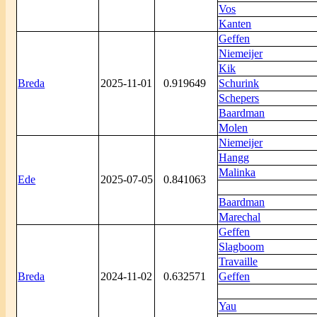
Vos
Kanten
Geffen
Niemeijer
Kik
Breda
2025-11-01
0.919649
Schurink
Schepers
Baardman
Molen
Niemeijer
Hangg
Malinka
Ede
2025-07-05
0.841063
Baardman
Marechal
Geffen
Slagboom
Travaille
Breda
2024-11-02
0.632571
Geffen
Yau