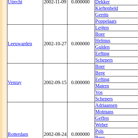
Utrecht
2002-11-09
0.000000
Dekker
Kieftenbeld
Gerrits
Poppelaars
Leijten
Boer
Helmus
Leeuwarden
2002-10-27
0.000000
Gulden
Eefting
Schepers
Boer
Berg
Eefting
Venray
2002-09-15
0.000000
Matern
Vos
Schepers
Adriaansen
Motmans
Geffen
Weber
Pols
Rotterdam
2002-08-24
0.000000
Berg