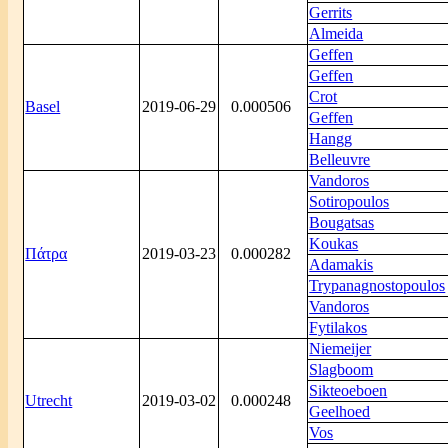
Gerrits
Almeida
Geffen
Geffen
Crot
Basel
2019-06-29
0.000506
Geffen
Hangg
Belleuvre
Vandoros
Sotiropoulos
Bougatsas
Koukas
Πάτρα
2019-03-23
0.000282
Adamakis
Trypanagnostopoulos
Vandoros
Fytilakos
Niemeijer
Slagboom
Sikteoeboen
Utrecht
2019-03-02
0.000248
Geelhoed
Vos