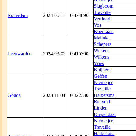
Slagboom
Travaille
Rotterdam
2024-05-11
0.474896
Verdoodt
Vos
Koenraats
Malinka
Schepers
Wilkens
Leeuwarden
2024-03-02
0.415300
Wilkens
Vries
Kuijpers
Geffen
Niemeijer
Travaille
Gouda
2023-11-04
0.322330
Halbersma
Rietveld
Linden
Diependaal
Niemeijer
Travaille
Halbersma