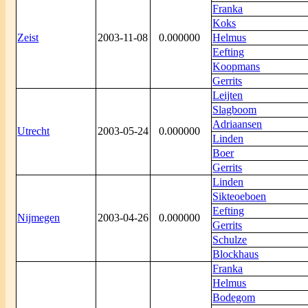
Franka
Koks
Zeist
2003-11-08
0.000000
Helmus
Eefting
Koopmans
Gerrits
Leijten
Slagboom
Adriaansen
Utrecht
2003-05-24
0.000000
Linden
Boer
Gerrits
Linden
Sikteoeboen
Eefting
Nijmegen
2003-04-26
0.000000
Gerrits
Schulze
Blockhaus
Franka
Helmus
Bodegom