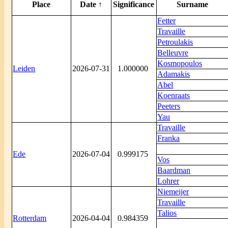
Place
Date ↑
Significance
Surname
Fetter
Travaille
Petroulakis
Belleuvre
Kosmopoulos
Leiden
2026-07-31
1.000000
Adamakis
Abel
Koenraats
Peeters
Yau
Travaille
Franka
Ede
2026-07-04
0.999175
Vos
Baardman
Lohrer
Niemeijer
Travaille
Talios
Rotterdam
2026-04-04
0.984359