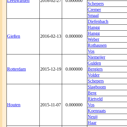
Leeuwarden
2016-02-27
0.000000
Schepers
Cremer
Smaal
Diefenbach
Hangg
Hangg
Gießen
2016-02-13
0.000000
Weber
Rothausen
Vos
Niemeijer
Gulden
Rotterdam
2015-12-19
0.000000
Bergiers
Volder
Schepers
Slagboom
Berg
Rietveld
Houten
2015-11-07
0.000000
Vos
Koenraats
Neuij
Haar