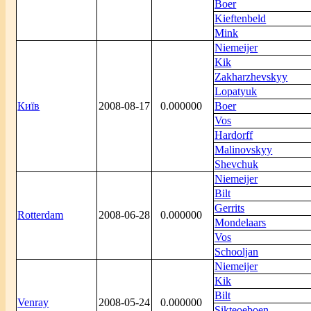
Boer
Kieftenbeld
Mink
Niemeijer
Kik
Zakharzhevskyy
Lopatyuk
Київ
2008-08-17
0.000000
Boer
Vos
Hardorff
Malinovskyy
Shevchuk
Niemeijer
Bilt
Gerrits
Rotterdam
2008-06-28
0.000000
Mondelaars
Vos
Schooljan
Niemeijer
Kik
Bilt
Venray
2008-05-24
0.000000
Sikteoeboen