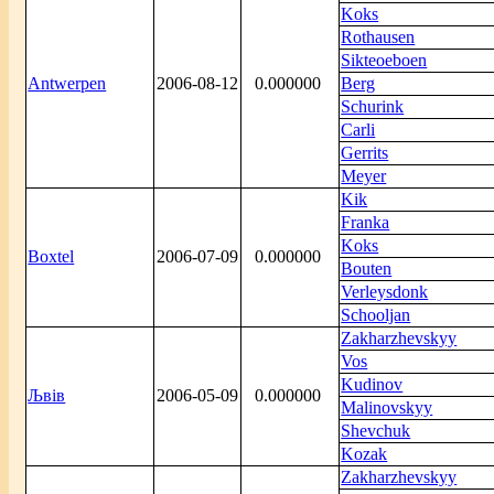
Koks
Rothausen
Sikteoeboen
Antwerpen
2006-08-12
0.000000
Berg
Schurink
Carli
Gerrits
Meyer
Kik
Franka
Koks
Boxtel
2006-07-09
0.000000
Bouten
Verleysdonk
Schooljan
Zakharzhevskyy
Vos
Kudinov
Љвів
2006-05-09
0.000000
Malinovskyy
Shevchuk
Kozak
Zakharzhevskyy