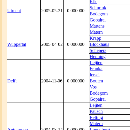
Kik
Schurink
Utrecht
2005-05-21
0.000000
Bodegom
Gopalrai
Martens
Matern
Krapp
Wuppertal
2005-04-02
0.000000
Blockhaus
Schepers
Henning
Leijten
Franka
Iersel
Delft
2004-11-06
0.000000
Bouten
Vos
Bodegom
Gopalrai
Leijten
Pausch
Eefting
Matern
Antwerpen
2004-08-14
0.000000
Lunenburg