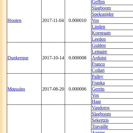
Geffen
Slagboom
Speksnijder
Houten
2017-11-04
0.000010
Vos
Linden
Koenraats
Leeden
Gulden
Lemaire
Dunkerque
2017-10-14
0.000008
Arduini
Francq
Collart
Palley
Franka
Μαρμάρι
2017-08-20
0.000006
Gerrits
Vos
Haar
Vandoros
Slagboom
Sekertzis
Travaille
Annies