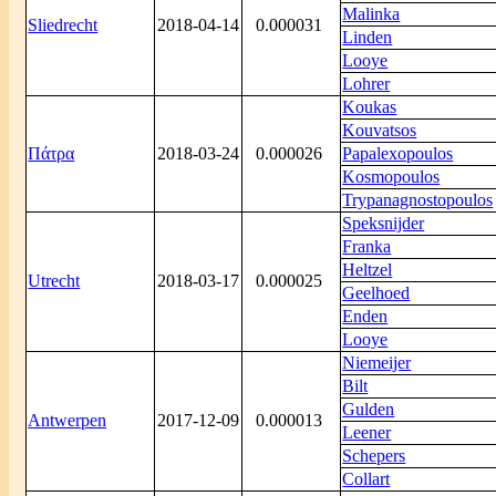
Malinka
Sliedrecht
2018-04-14
0.000031
Linden
Looye
Lohrer
Koukas
Kouvatsos
Πάτρα
2018-03-24
0.000026
Papalexopoulos
Kosmopoulos
Trypanagnostopoulos
Speksnijder
Franka
Heltzel
Utrecht
2018-03-17
0.000025
Geelhoed
Enden
Looye
Niemeijer
Bilt
Gulden
Antwerpen
2017-12-09
0.000013
Leener
Schepers
Collart