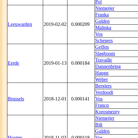
Pol
Niemeijer
Franka
Gulden
Leeuwarden
2019-02-02
0.000209
Malinka
Vos
Schepers
Geffen
Slagboom
Travaille
Eerde
2019-01-13
0.000184
Dannenbring
Hangg
Weber
Bergiers
Verdoodt
Brussels
2018-12-01
0.000141
Vos
Francq
Korosmezey
Niemeijer
Bilt
Gulden
Houten
2018-11-03
0.000118
Vos