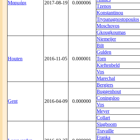
Μαρμάρι
2017-08-19
0.000006
Tzenos
Konstantinou
Trypanagnostopoulos
Moschovos
Gkougkoumas
Niemeijer
Bilt
Gulden
Houten
2016-11-05
0.000001
Torn
Kieftenbeld
Vos
Marechal
Bergiers
Buggenhout
Coningsloo
Gent
2016-04-09
0.000000
Vos
Meyer
Collart
Slagboom
Travaille
Franka