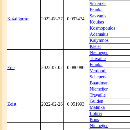
Sekertzis
Franka
Savvanis
Καλάβρυτα
2022-08-27
0.097474
Koukas
Kosmopoulos
Adamakis
Kalymnos
Kleier
Niemeijer
Travaille
Franka
Ede
2022-07-02
0.080980
Verdoodt
Schepers
Baardman
Niemeijer
Travaille
Gulden
Zeist
2022-02-26
0.051993
Malinka
Lohrer
Prins
Niemeijer