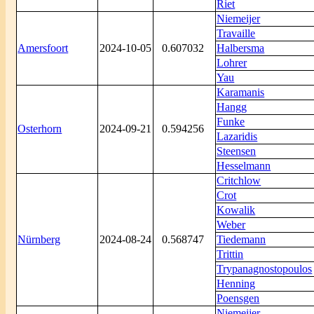
Riet
Niemeijer
Travaille
Amersfoort
2024-10-05
0.607032
Halbersma
Lohrer
Yau
Karamanis
Hangg
Funke
Osterhorn
2024-09-21
0.594256
Lazaridis
Steensen
Hesselmann
Critchlow
Crot
Kowalik
Weber
Nürnberg
2024-08-24
0.568747
Tiedemann
Trittin
Trypanagnostopoulos
Henning
Poensgen
Niemeijer