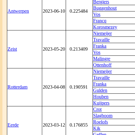
Bergiers
Buggenhout
Antwerpen
2023-06-10
0.225484
Vos
Francq
Korosmezey
Niemeijer
Travaille
Franka
Zeist
2023-05-20
0.213409
Vos
Malingre
Ottenhoff
Niemeijer
Travaille
Franka
Rotterdam
2023-04-08
0.190591
Gulden
Houben
Kuijpers
Crot
Slagboom
Roelofs
Eerde
2023-03-12
0.176855
Kik
Geffen