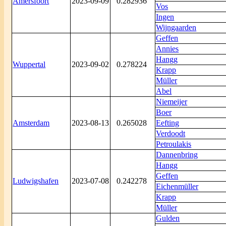
Amersfoort
2023-09-09
0.282936
Vos
Ingen
Wijngaarden
Geffen
Annies
Hangg
Wuppertal
2023-09-02
0.278224
Krapp
Müller
Abel
Niemeijer
Boer
Amsterdam
2023-08-13
0.265028
Eefting
Verdoodt
Petroulakis
Dannenbring
Hangg
Geffen
Ludwigshafen
2023-07-08
0.242278
Eichenmüller
Krapp
Müller
Gulden