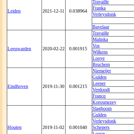
Travaille
Franka
Leiden
2021-12-11
0.038964
Verleysdonk
Bavelaar
Travaille
Malinka
Vos
Leeuwarden
2020-02-22
0.001915
Wilkens
Looye
Bruchem
Niemeijer
Gulden
Leener
Eindhoven
2019-11-30
0.001215
Verdoodt
Francq
Korosmezey
Slagboom
Gulden
Verleysdonk
Houten
2019-11-02
0.001040
Schepers
Looye