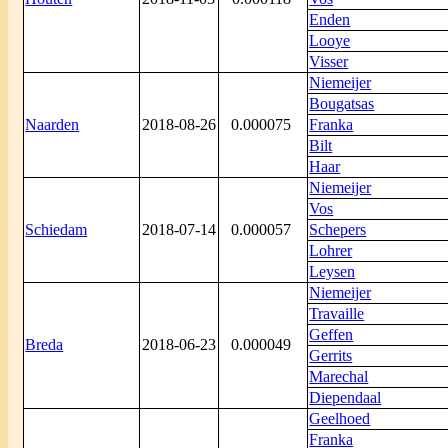
Enden
Looye
Visser
Niemeijer
Bougatsas
Naarden
2018-08-26
0.000075
Franka
Bilt
Haar
Niemeijer
Vos
Schiedam
2018-07-14
0.000057
Schepers
Lohrer
Leysen
Niemeijer
Travaille
Geffen
Breda
2018-06-23
0.000049
Gerrits
Marechal
Diependaal
Geelhoed
Franka